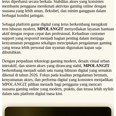
terus diperbarui secara berkala. Stabilitas akses yang konsisten
membantu pengguna menikmati aktivitas gaming online dengan
suasana yang lebih aman, fleksibel, dan minim gangguan dalam
berbagai kondisi jaringan.
Sebagai platform game digital yang terus berkembang mengikuti
tren hiburan modern,
MPOLANGIT
menyediakan layanan bantuan
aktif dengan respon cepat dan profesional. Kehadiran customer
support yang responsif menjadi bagian penting dalam menjaga
kenyamanan pengguna sekaligus menciptakan pengalaman gaming
yang terasa lebih personal dan nyaman digunakan kapan saja
dibutuhkan.
Dengan perpaduan teknologi gaming modern, desain visual urban
interaktif, dan sistem akses yang dirancang stabil,
MPOLANGIT
berkembang menjadi salah satu ruang hiburan digital yang semakin
dikenal di tahun 2026. Fokus pada kualitas pengalaman bermain,
kenyamanan akses, dan performa digital yang konsisten menjadikan
MPOLANGIT pilihan menarik bagi pengguna yang mencari
suasana gaming online yang modern, praktis, dan terasa lebih stylish
dalam satu platform digital masa kini.