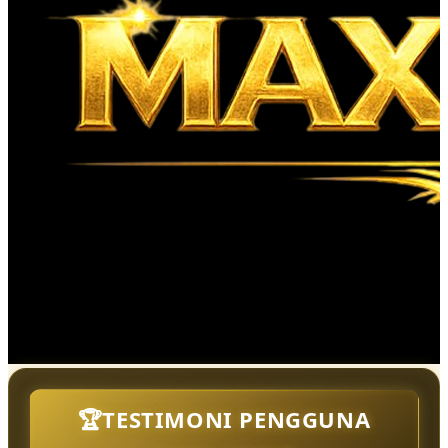
🏆TESTIMONI PENGGUNA