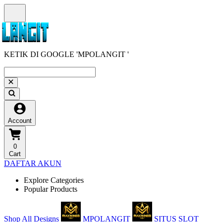
KETIK DI GOOGLE 'MPOLANGIT '
Account
0
Cart
DAFTAR AKUN
Explore Categories
Popular Products
Shop All Designs
MPOLANGIT
SITUS SLOT