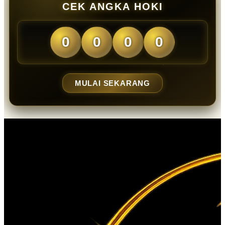
CEK ANGKA HOKI
0
0
0
0
MULAI SEKARANG