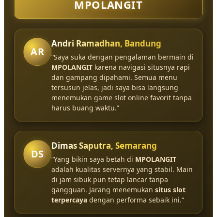
MPOLANGIT
Andri Ramadhan, Bandung
AR
“Saya suka dengan pengalaman bermain di
MPOLANGIT
karena navigasi situsnya rapi
dan gampang dipahami. Semua menu
tersusun jelas, jadi saya bisa langsung
menemukan game slot online favorit tanpa
harus buang waktu.”
Dimas Saputra, Semarang
DS
“Yang bikin saya betah di
MPOLANGIT
adalah kualitas servernya yang stabil. Main
di jam sibuk pun tetap lancar tanpa
gangguan. Jarang menemukan
situs slot
terpercaya
dengan performa sebaik ini.”