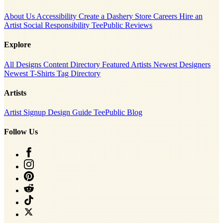
About Us
Accessibility
Create a Dashery Store
Careers
Hire an
Artist
Social Responsibility
TeePublic Reviews
Explore
All Designs
Content Directory
Featured Artists
Newest Designers
Newest T-Shirts
Tag Directory
Artists
Artist Signup
Design Guide
TeePublic Blog
Follow Us