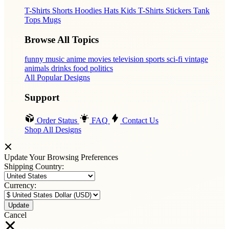
T-Shirts
Shorts
Hoodies
Hats
Kids T-Shirts
Stickers
Tank
Tops
Mugs
Browse All Topics
funny
music
anime
movies
television
sports
sci-fi
vintage
animals
drinks
food
politics
All Popular Designs
Support
Order Status
FAQ
Contact Us
Shop All Designs
Update Your Browsing Preferences
Shipping Country:
Currency:
Cancel