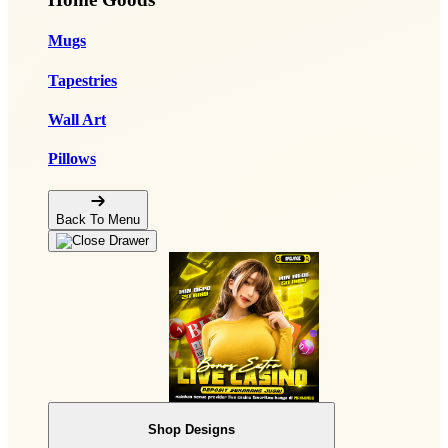
Mugs
Tapestries
Wall Art
Pillows
Back To Menu
Shop Designs