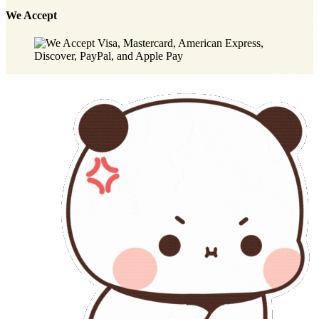
We Accept